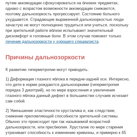
путем аккомодации сфокусироваться на близких предметах,
однако с возрастом возможности аккомодации снижаются,
поэтому дальнозоркость прогрессирует. Состояние больного
ухудшается. Страдающие выраженной дальнозоркостью люди
зачастую не могут полноценно трудиться или учиться, поскольку
при зрительной работе вблизи испытывают значительный
дискомфорт и головные боли. В этом случае поможет только
лечение дальнозоркости у хорошего специалиста
.
Причины дальнозоркости
К развитию гиперметропии могут приводить:
1) Деформация глазного яблока в передне-задней оси. Интересно,
что дети в норме рождаются дальнозоркими (гиперметропия
порядка 3 диоптрий), но по мере взросления и увеличения
глазного яблока данный дефект в большинстве случаев исчезает
сам собой.
2) Уменьшение эластичности хрусталика и, как следствие,
снижение преломляющей способности зрительной системы.
Обычно это происходит при так называемой возрастной
дальнозоркости, или пресбиопия. Хрусталик по мере старения
утрачивает способность к изменению кривизны, и примерно к 65