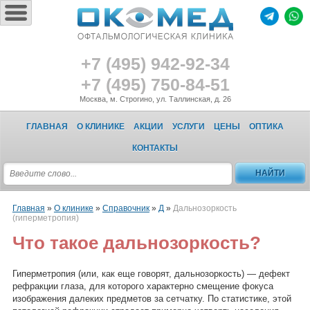
+7 (495) 942-92-34
+7 (495) 750-84-51
Москва, м. Строгино, ул. Таллинская, д. 26
ГЛАВНАЯ
О КЛИНИКЕ
АКЦИИ
УСЛУГИ
ЦЕНЫ
ОПТИКА
КОНТАКТЫ
Главная
»
О клинике
»
Справочник
»
Д
»
Дальнозоркость
(гиперметропия)
Что такое дальнозоркость?
Гиперметропия (или, как еще говорят, дальнозоркость) — дефект
рефракции глаза, для которого характерно смещение фокуса
изображения далеких предметов за сетчатку. По статистике, этой