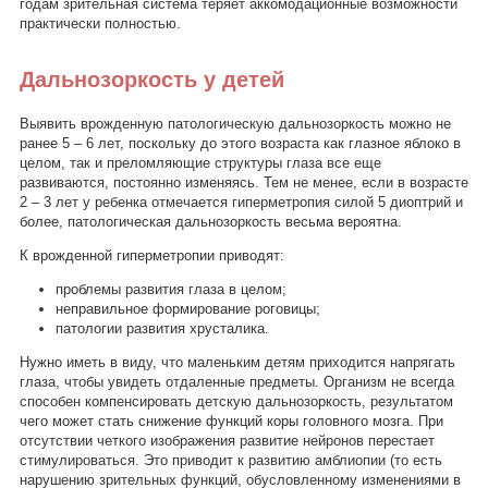
годам зрительная система теряет аккомодационные возможности
практически полностью.
Дальнозоркость у детей
Выявить врожденную патологическую дальнозоркость можно не
ранее 5 – 6 лет, поскольку до этого возраста как глазное яблоко в
целом, так и преломляющие структуры глаза все еще
развиваются, постоянно изменяясь. Тем не менее, если в возрасте
2 – 3 лет у ребенка отмечается гиперметропия силой 5 диоптрий и
более, патологическая дальнозоркость весьма вероятна.
К врожденной гиперметропии приводят:
проблемы развития глаза в целом;
неправильное формирование роговицы;
патологии развития хрусталика.
Нужно иметь в виду, что маленьким детям приходится напрягать
глаза, чтобы увидеть отдаленные предметы. Организм не всегда
способен компенсировать детскую дальнозоркость, результатом
чего может стать снижение функций коры головного мозга. При
отсутствии четкого изображения развитие нейронов перестает
стимулироваться. Это приводит к развитию амблиопии (то есть
нарушению зрительных функций, обусловленному изменениями в