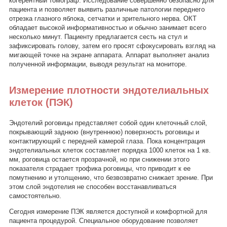
когерентный томограф. Исследование совершенно безопасно для
пациента и позволяет выявить различные патологии переднего
отрезка глазного яблока, сетчатки и зрительного нерва. ОКТ
обладает высокой информативностью и обычно занимает всего
несколько минут. Пациенту предлагается сесть на стул и
зафиксировать голову, затем его просят сфокусировать взгляд на
мигающей точке на экране аппарата. Аппарат выполняет анализ
полученной информации, выводя результат на мониторе.
Измерение плотности эндотелиальных
клеток (ПЭК)
Эндотелий роговицы представляет собой один клеточный слой,
покрывающий заднюю (внутреннюю) поверхность роговицы и
контактирующий с передней камерой глаза. Пока концентрация
эндотелиальных клеток составляет порядка 1000 клеток на 1 кв.
мм, роговица остается прозрачной, но при снижении этого
показателя страдает трофика роговицы, что приводит к ее
помутнению и утолщению, что безвозвратно снижает зрение. При
этом слой эндотелия не способен восстанавливаться
самостоятельно.
Сегодня измерение ПЭК является доступной и комфортной для
пациента процедурой. Специальное оборудование позволяет