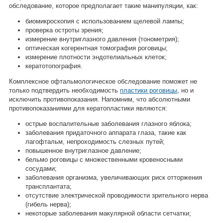
обследование, которое предполагает такие манипуляции, как:
биомикроскопия с использованием щелевой лампы;
проверка остроты зрения;
измерение внутриглазного давления (тонометрия);
оптическая когерентная томография роговицы;
измерение плотности эндотелиальных клеток;
кератотопография.
Комплексное офтальмологическое обследование поможет не
только подтвердить необходимость
пластики роговицы
, но и
исключить противопоказания. Напомним, что абсолютными
противопоказаниями для кератопластики являются:
острые воспалительные заболевания глазного яблока;
заболевания придаточного аппарата глаза, такие как
лагофтальм, непроходимость слезных путей;
повышенное внутриглазное давление;
бельмо роговицы с множественными кровеносными
сосудами;
заболевания организма, увеличивающих риск отторжения
трансплантата;
отсутствие электрической проводимости зрительного нерва
(гибель нерва);
некоторые заболевания макулярной области сетчатки;