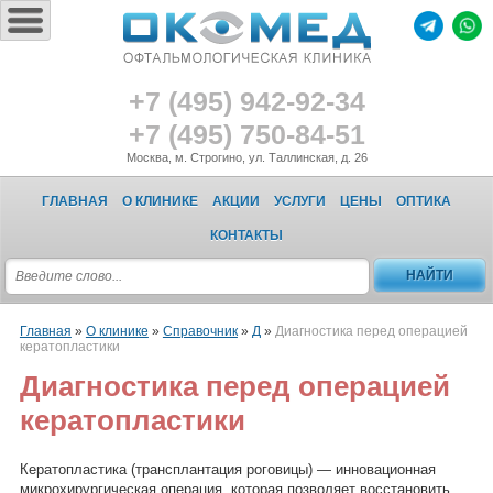
+7 (495) 942-92-34
+7 (495) 750-84-51
Москва, м. Строгино, ул. Таллинская, д. 26
ГЛАВНАЯ
О КЛИНИКЕ
АКЦИИ
УСЛУГИ
ЦЕНЫ
ОПТИКА
КОНТАКТЫ
Главная
»
О клинике
»
Справочник
»
Д
»
Диагностика перед операцией
кератопластики
Диагностика перед операцией
кератопластики
Кератопластика (трансплантация роговицы) — инновационная
микрохирургическая операция, которая позволяет восстановить