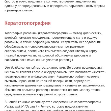
быстро и точно подсчитать количество клеток эндотелия на
единицу площади роговицы и определить вариабельность формы
и размеров клеток.
Кератотопография
Топография роговицы (кератотопография) — метод диагностики,
который помогает определить преломляющую силу и радиус
роговицы, а также рефракцию глаза. Результаты исследования
обрабатываются специализированным программным
обеспечением, после чего компьютер создает цветную карту
глазной поверхности, на которой обозначены здоровые и
патологически измененные участки роговицы.
Это безболезненный метод диагностики. Во время исследования
исключен контакт глаза с оборудованием, что позволяет избежать
травмирования и инфицирования. Кератотопография позволяет
выявить неровности на глазной поверхности, определить
направление зрительных меридианов и степень их выраженности.
Изменения рельефа роговицы позволяют офтальмологу точно
определить причины нарушений остроты зрения.
В нашей клинике используются современные кератотопографы
PentacamHR (Oculus)
и
Tomey
, которые предоставляют
максимально точную и полную информацию о поверхности