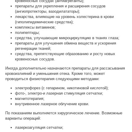
кровеносных сосудах (антиагреганты);
препараты для укрепления и расширения сосудов
(ангиопротекторы, вазодилататоры);
лекарства, влияющие на уровень холестерина в крови
(гиполипидемические средства);
комплексы витаминов;
полипептиды;
средства, улучшающие микроциркуляцию в тканях глаза;
препараты для улучшения обмена веществ и ускорения
регенерации тканей;
средства, препятствующие образованию и росту новых
кровеносных сосудов.
Иногда дополнительно назначаются препараты для рассасывания
кровоизлияний и уменьшения отека. Кроме того, может
проводиться физиотерапия следующими методами:
электрофорез (с гепарином, никотиновой кислотой);
фото-, электро-и лазерная стимуляция сетчатки;
магнитотерапия;
внутривенное лазерное облучение крови.
По показаниям выполняется хирургическое лечение. Возможные
варианты операций:
лазеркоагуляция сетчатки;