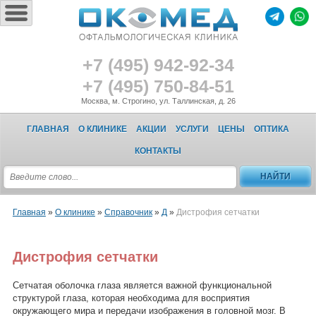
+7 (495) 942-92-34
+7 (495) 750-84-51
Москва, м. Строгино, ул. Таллинская, д. 26
ГЛАВНАЯ
О КЛИНИКЕ
АКЦИИ
УСЛУГИ
ЦЕНЫ
ОПТИКА
КОНТАКТЫ
Главная
»
О клинике
»
Справочник
»
Д
»
Дистрофия сетчатки
Дистрофия сетчатки
Сетчатая оболочка глаза является важной функциональной
структурой глаза, которая необходима для восприятия
окружающего мира и передачи изображения в головной мозг. В