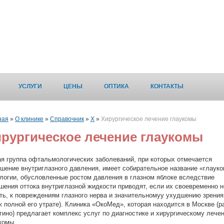
УСЛУГИ
ЦЕНЫ
ОПТИКА
КОНТАКТЫ
ная
»
О клинике
»
Справочник
»
Х
»
Хирургическое лечение глаукомы
рургическое лечение глаукомы
я группа офтальмологических заболеваний, при которых отмечается
шение внутриглазного давления, имеет собирательное название «глауко
логии, обусловленные ростом давления в глазном яблоке вследствие
шения оттока внутриглазной жидкости приводят, если их своевременно н
ть, к повреждениям глазного нерва и значительномуу ухудшению зрения
 к полной его утрате). Клиника «ОкоМед», которая находится в Москве (р
гино) предлагает комплекс услуг по диагностике и хирургическому лече
комы.