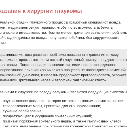
казания к хирургии глаукомы
ачальной стадии глаукомного процесса грамотный специалист всегда
ачит медикаментозную терапию, чтобы по возможность избежать
ргического вмешательства. Тем не менее, даже при выявлении проблемы
ей стадии далеко не всегда получается обойтись без хирургического
ния.
еративные методы решения проблемы повышеного давления в глазу
тальмолог предлагает, если острый глаукомный приступ не удается сня
карствами. Также операция назначается, если после проведенного
нсервативного лечения хронического процесса не наблюдается заметной
ложительной динамики, и болезнь продолжает прогрессировать, угрожая
менениями зрительного нерва и атрофией ганглиозных клеток.
заниями к хирургии по поводу глаукомы являются следующие симптомы
внутриглазное давление, которое остается высоким несмотря на все
терапевтические меры, принятые для его нормализации;
сужение полей зрения;
продолжающееся ухудшение зрительных функций;
признаки поражения зрительного нерва, а также ганглиозных клеток
сетчатки, выявленные при оптической когерентной томографии зрител