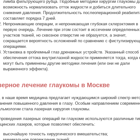
лимба фильтрующего рубца. Подобные методики хирургии глаукомы д
возможность нормализовать отток жидкости и добиться длительного
снижения давления. Продолжительность послеоперационной реабилит
составляет порядка 7 дней.
Непроникающие операции, и непроникающая глубокая склерэктомия в
первую очередь. Лечение при этом состоит в иссечении определенных
участков тканей, но сквозное отверстие не образуется, а значит,
сокращается вероятность осложнений по сравнению с фистулизирую
операциями.
Установка в проблемный глаз дренажных устройств. Указанный способ
обеспечения оттока внутриглазной жидкости применяется тогда, когда 
могут быть применены другие методики лечения (или они не дали
выраженного эффекта).
зерное лечение глаукомы в Москве
, в наше время медицина предлагает нуждающимся широкий спектр мет
анения повышенного давления в глазу. Особым направлением современ
льмологии стала лазерная хирургия глаукомы.
проведения лазерных операций пи глаукоме используются различные ти
цинских лазеров, которые позволяют обеспечить:
высочайшую точность хирургического вмешательства;
минимальное повреждение тканей;