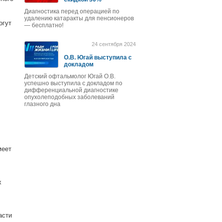
Диагностика перед операцией по
удалению катаракты для пенсионеров
огут
— бесплатно!
24 сентября 2024
О.В. Югай выступила с
докладом
Детский офтальмолог Югай О.В.
успешно выступила с докладом по
дифференциальной диагностике
опухолеподобных заболеваний
глазного дна
меет
х
асти