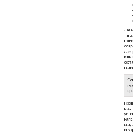
Лазе
таки
глаз
совр
лазе
квал
офта
позв
Се
гл
ир
Проц
мест
уста
напр
созд
внут