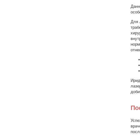
Данн
особ
Для 
траб
хиру
внут
норм
отне
Ирид
лазе
доби
По
Успе
врач
посл