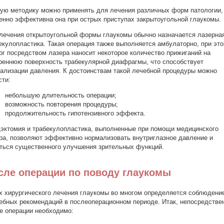
ую методику можно применять для лечения различных форм патологии,
енно эффективна она при острых приступах закрытоугольной глаукомы.
лечения открытоугольной формы глаукомы обычно назначается лазерна
екулопластика. Такая операция также выполняется амбулаторно, при эт
рг посредством лазера наносит некоторое количество прижиганий на
реннюю поверхность трабекулярной диафрагмы, что способствует
ализации давления. К достоинствам такой лечебной процедуры можно
сти:
небольшую длительность операции;
возможность повторения процедуры;
продолжительность гипотензивного эффекта.
эктомия и трабекулопластика, выполненные при помощи медицинского
ра, позволяют эффективно нормализовать внутриглазное давление и
ться существенного улучшения зрительных функций.
сле операции по поводу глаукомы
х хирургического лечения глаукомы во многом определяется соблюдени
ебных рекомендаций в послеоперационном периоде. Итак, непосредстве
е операции необходимо: