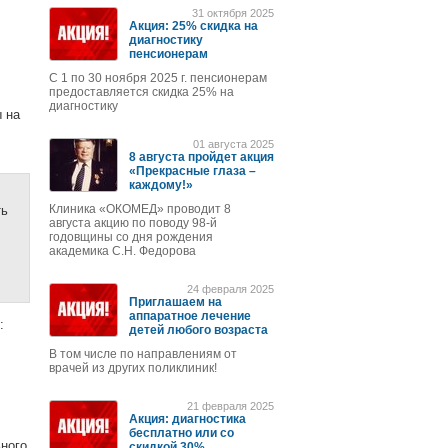
31 октября 2025
Акция: 25% скидка на
диагностику
пенсионерам
С 1 по 30 ноября 2025 г. пенсионерам
предоставляется скидка 25% на
диагностику
 на
01 августа 2025
8 августа пройдет акция
«Прекрасные глаза –
каждому!»
Клиника «ОКОМЕД» проводит 8
ть
августа акцию по поводу 98-й
годовщины со дня рождения
академика С.Н. Федорова
24 февраля 2025
Приглашаем на
аппаратное лечение
:
детей любого возраста
В том числе по направлениям от
врачей из других поликлиник!
21 февраля 2025
Акция: диагностика
бесплатно или со
ьного
скидкой 30%