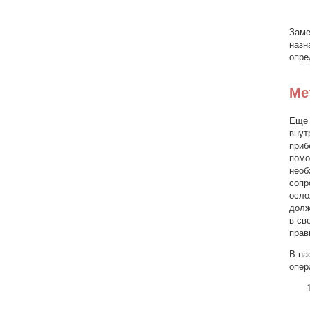
Заме
назн
опре
Ме
Еще 
внут
приб
помо
необ
сопр
осло
долж
в св
прав
В на
опер