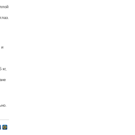
еплой
глаз.
 и
 кг,
ане
ьно.