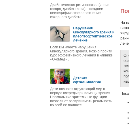
Диабетическая ретинопатия (иначе
говоря, диабет глаза) – позднее
По
неспецифическое осложнение
сахарного диабета.
На н
назн
Нарушения
бинокулярного зрения и
хиру
плеоптоортоптическое
ранн
лечение
лече
Если Вы имеете нарушения
бинокулярного зрения, можно пройти
курс эффективного лечения в клинике
Оп
«ОкоМед» .
оф
ле
ко
по
Детская
из
офтальмология
Дети познают окружающий мир в
первую очередь при помощи зрения.
Пока
Нормальные зрительные функции
позволяют воспринимать реальность
во всей ее полноте.