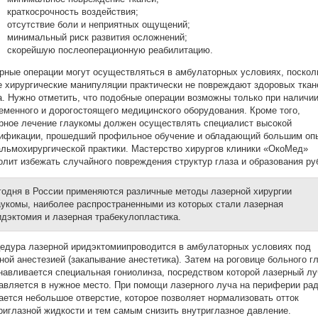
краткосрочность воздействия;
отсутствие боли и неприятных ощущений;
минимальный риск развития осложнений;
скорейшую послеоперационную реабилитацию.
рные операции могут осуществляться в амбулаторных условиях, поскол
е хирургические манипуляции практически не повреждают здоровых ткан
а. Нужно отметить, что подобные операции возможны только при наличи
еменного и дорогостоящего медицинского оборудования. Кроме того,
рное лечение глаукомы должен осуществлять специалист высокой
ификации, прошедший профильное обучение и обладающий большим оп
льмохирургической практики. Мастерство хирургов клиники «ОкоМед»
олит избежать случайного повреждения структур глаза и образования ру
годня в России применяются различные методы лазерной хирургии
аукомы, наиболее распространенными из которых стали лазерная
идэктомия и лазерная трабекулопластика.
едура лазерной иридэктомиипроводится в амбулаторных условиях под
ной анестезией (закапывание анестетика). Затем на роговице больного г
навливается специальная гониолинза, посредством которой лазерный лу
авляется в нужное место. При помощи лазерного луча на периферии ра
ается небольшое отверстие, которое позволяет нормализовать отток
риглазной жидкости и тем самым снизить внутриглазное давление.