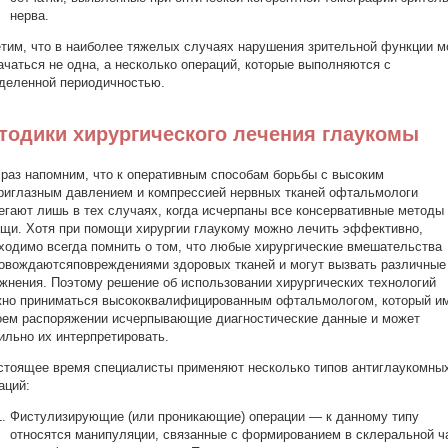
нерва.
тим, что в наиболее тяжелых случаях нарушения зрительной функции м
ачаться не одна, а несколько операций, которые выполняются с
деленной периодичностью.
тодики хирургического лечения глаукомы
раз напомним, что к оперативным способам борьбы с высоким
риглазным давлением и компрессией нервных тканей офтальмологи
егают лишь в тех случаях, когда исчерпаны все консервативные методы
щи. Хотя при помощи хирургии глаукому можно лечить эффективно,
ходимо всегда помнить о том, что любые хирургические вмешательства
овождаютсяповреждениями здоровых тканей и могут вызвать различные
жнения. Поэтому решение об использовании хирургических технологий
но приниматься высококвалифицированным офтальмологом, который и
оем распоряжении исчерпывающие диагностические данные и может
ильно их интерпретировать.
стоящее время специалисты применяют несколько типов антиглаукомны
аций:
Фистулизирующие (или проникающие) операции — к данному типу
относятся манипуляции, связанные с формированием в склеральной ч