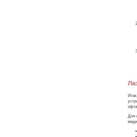
Ла
Итак
устр
офта
Для 
меди