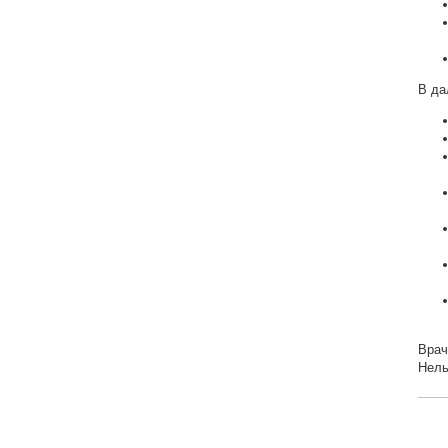
В да
Врач
Нель