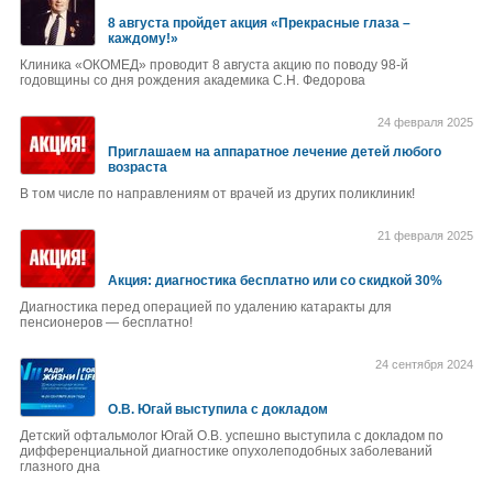
8 августа пройдет акция «Прекрасные глаза –
каждому!»
Клиника «ОКОМЕД» проводит 8 августа акцию по поводу 98-й
годовщины со дня рождения академика С.Н. Федорова
24 февраля 2025
Приглашаем на аппаратное лечение детей любого
возраста
В том числе по направлениям от врачей из других поликлиник!
21 февраля 2025
Акция: диагностика бесплатно или со скидкой 30%
Диагностика перед операцией по удалению катаракты для
пенсионеров — бесплатно!
24 сентября 2024
О.В. Югай выступила с докладом
Детский офтальмолог Югай О.В. успешно выступила с докладом по
дифференциальной диагностике опухолеподобных заболеваний
глазного дна