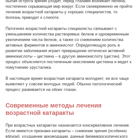
былая острота зрения уходит, перед глазами возникает пелена,
постепенно скрывающая мир вокруг. Если своевременно не пройти
лечение возрастной катаракты у хороших специалистов, то
болезнь приводит к слепоте.
Патогенез возрастной катаракты специалисты связывают с
уменьшением количества растворимых белков и одновременным
увеличением числа белков, а также со снижением количества
активных ферментов и аминокислот. Определяющую роль в
развитии заболевания играет превращение оптически активной
аминокислоты – цистеина – в другую аминокислоту (цистин). Этот
процесс объясняется постепенным окислением цистеина и ведет к
помутнению хрусталика.
В настоящее время возрастная катаракта молодеет, ее все чаще
выявляют у совсем молодых людей. Обычно патологический
процесс развивается на обоих глазах.
Современные методы лечения
возрастной катаракты
При возрастных катарактах назначается консервативное лечение.
Если имеются признаки катаракты – снижение зрения (особенно
вблизи), ухудшение аккомодации, данные биомикроскопического