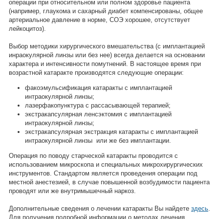
операции при относительном или полном здоровье пациента
(например, глаукома и сахарный диабет компенсированы, общее
артериальное давление в норме, СОЭ хорошее, отсутствует
лейкоцитоз).
Выбор методики хирургического вмешательства (с имплантацией
инраокулярной линзы или без нее) всегда делается на основании
характера и интенсивности помутнений. В настоящее время при
возрастной катаракте производятся следующие операции:
факоэмульсификация катаракты с имплантацией
интраокулярной линзы;
лазерфакопунктура с рассасывающей терапией;
экстракапсулярная ленсэктомия с имплантацией
интраокулярной линзы;
экстракапсулярная экстракция катаракты с имплантацией
интраокулярной линзы или же без имплантации.
Операция по поводу старческой катаракты проводится с
использованием микроскопа и специальных микрохирургических
инструментов. Стандартом является проведения операции под
местной анестезией, в случае повышенной возбудимости пациента
проводят или же внутримышечный наркоз.
Дополнительные сведения о лечении катаракты Вы найдете
здесь
.
Для получения подробной информации о методах лечения