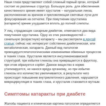
Наши глаза представляют собой сложный парный орган, который
состоит из различных структур. Большую роль для обеспечения
качественного зрения имеет хрусталик – натуральная линза,
расположенная за зрачком и преломляющая световые лучи для
фокусирования на сетчатке. При помутнении хрусталика
(катаракте) зрение ухудшается вплоть до полной слепоты.
У лиц, страдающих сахарным диабетом, отмечаются два вида
помутнения хрусталика. Одну из этих разновидностей –
сенильную (возрастную) катаракту – мы рассмотрели
в другой
статье
; сейчас нас интересует собственно диабетическая, или
метаболическая, катаракта. Данный вид патологии
провоцируетсяпатологическими изменениями обменных процессов
в тканях глаза. Хрусталик является инсулинонезависмой
структурой, при избытке глюкозы она превращается в фруктозу,
при этом образуется сорбит. Данное вещество в норме
утилизируется, не нанося вреда организму, но при избытке
глюкозы его количество увеличивается, в результате чего
происходит повышение внутриклеточного давления, нарушается
микроциркуляция в тканях глаза, и хрусталик становится мутным.
Симптомы катаракты при диабете
Жалобы пациента и клиническая картина патологии определяется