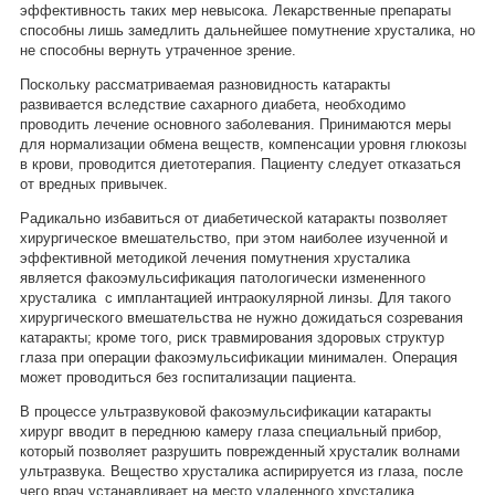
эффективность таких мер невысока. Лекарственные препараты
способны лишь замедлить дальнейшее помутнение хрусталика, но
не способны вернуть утраченное зрение.
Поскольку рассматриваемая разновидность катаракты
развивается вследствие сахарного диабета, необходимо
проводить лечение основного заболевания. Принимаются меры
для нормализации обмена веществ, компенсации уровня глюкозы
в крови, проводится диетотерапия. Пациенту следует отказаться
от вредных привычек.
Радикально избавиться от диабетической катаракты позволяет
хирургическое вмешательство, при этом наиболее изученной и
эффективной методикой лечения помутнения хрусталика
является факоэмульсификация патологически измененного
хрусталика с имплантацией интраокулярной линзы. Для такого
хирургического вмешательства не нужно дожидаться созревания
катаракты; кроме того, риск травмирования здоровых структур
глаза при операции факоэмульсификации минимален. Операция
может проводиться без госпитализации пациента.
В процессе ультразвуковой факоэмульсификации катаракты
хирург вводит в переднюю камеру глаза специальный прибор,
который позволяет разрушить поврежденный хрусталик волнами
ультразвука. Вещество хрусталика аспирируется из глаза, после
чего врач устанавливает на место удаленного хрусталика