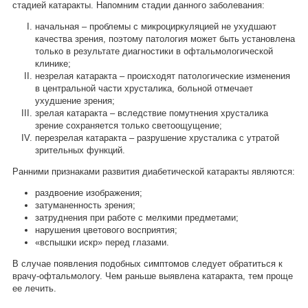
стадией катаракты. Напомним стадии данного заболевания:
начальная – проблемы с микроциркуляцией не ухудшают
качества зрения, поэтому патология может быть установлена
только в результате диагностики в офтальмологической
клинике;
незрелая катаракта – происходят патологические изменения
в центральной части хрусталика, больной отмечает
ухудшение зрения;
зрелая катаракта – вследствие помутнения хрусталика
зрение сохраняется только светоощущение;
перезрелая катаракта – разрушение хрусталика с утратой
зрительных функций.
Ранними признаками развития диабетической катаракты являются:
раздвоение изображения;
затуманенность зрения;
затруднения при работе с мелкими предметами;
нарушения цветового восприятия;
«вспышки искр» перед глазами.
В случае появления подобных симптомов следует обратиться к
врачу-офтальмологу. Чем раньше выявлена катаракта, тем проще
ее лечить.