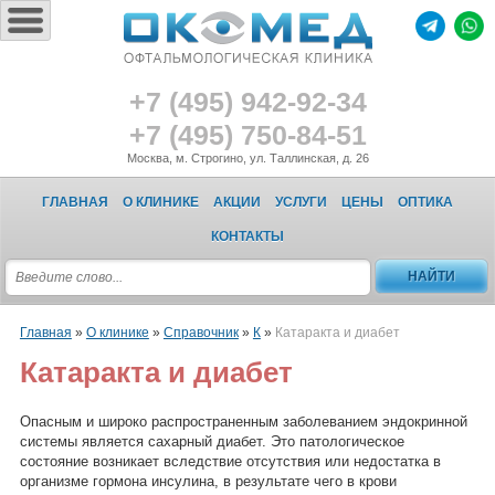
+7 (495) 942-92-34
+7 (495) 750-84-51
Москва, м. Строгино, ул. Таллинская, д. 26
ГЛАВНАЯ
О КЛИНИКЕ
АКЦИИ
УСЛУГИ
ЦЕНЫ
ОПТИКА
КОНТАКТЫ
Главная
»
О клинике
»
Справочник
»
К
»
Катаракта и диабет
Катаракта и диабет
Опасным и широко распространенным заболеванием эндокринной
системы является сахарный диабет. Это патологическое
состояние возникает вследствие отсутствия или недостатка в
организме гормона инсулина, в результате чего в крови