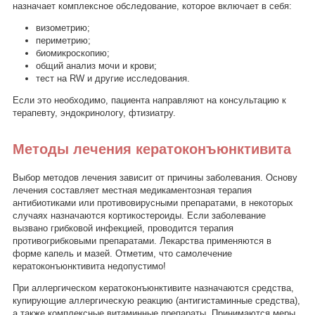
назначает комплексное обследование, которое включает в себя:
визометрию;
периметрию;
биомикроскопию;
общий анализ мочи и крови;
тест на RW и другие исследования.
Если это необходимо, пациента направляют на консультацию к
терапевту, эндокринологу, фтизиатру.
Методы лечения кератоконъюнктивита
Выбор методов лечения зависит от причины заболевания. Основу
лечения составляет местная медикаментозная терапия
антибиотиками или противовирусными препаратами, в некоторых
случаях назначаются кортикостероиды. Если заболевание
вызвано грибковой инфекцией, проводится терапия
противогрибковыми препаратами. Лекарства применяются в
форме капель и мазей. Отметим, что самолечение
кератоконъюнктивита недопустимо!
При аллергическом кератоконъюнктивите назначаются средства,
купирующие аллергическую реакцию (антигистаминные средства),
а также комплексные витаминные препараты. Принимаются меры