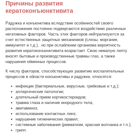
Причины развития
кератоконъюнктивита
Радужка и конъюнктива вследствие особенностей своего
расположения постоянно подвергаются воздействию различных
негативных факторов. Часть этих факторов нейтрализуются за
счет естественных защитных механизмов (слезы, моргание,
иммунитет и т.д.), но при ослаблении организма вероятность
развития кератоконъюнктивита возрастает. Свою немалую лепту
вносят бытовые и производственные травмы глаз, а также
нарушения обменных процессов.
К числу факторов, способствующих развитию воспалительных
процессов в области конъюнктивы и радужки, относятся:
инфекции (бактериальные, вирусные, грибковые и т.д.);
аллергические патологии;
длительный прием кортикостероидов;
травма глаза и наличие инородного тела;
авитаминоз;
использование контактных линз;
нарушение гигиенических правил;
системные заболевания (ревматизм, красная волчанка и т.п.);
грипп.