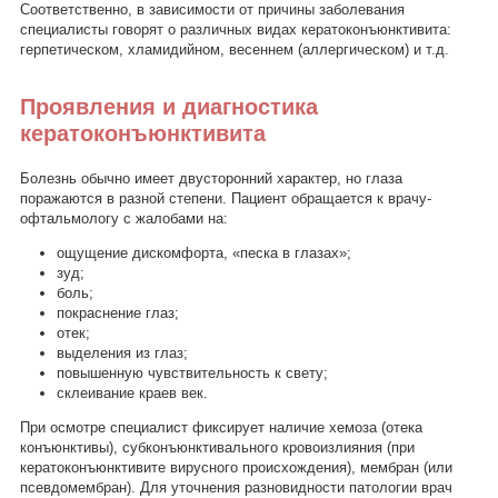
Соответственно, в зависимости от причины заболевания
специалисты говорят о различных видах кератоконъюнктивита:
герпетическом, хламидийном, весеннем (аллергическом) и т.д.
Проявления и диагностика
кератоконъюнктивита
Болезнь обычно имеет двусторонний характер, но глаза
поражаются в разной степени. Пациент обращается к врачу-
офтальмологу с жалобами на:
ощущение дискомфорта, «песка в глазах»;
зуд;
боль;
покраснение глаз;
отек;
выделения из глаз;
повышенную чувствительность к свету;
склеивание краев век.
При осмотре специалист фиксирует наличие хемоза (отека
конъюнктивы), субконъюнктивального кровоизлияния (при
кератоконъюнктивите вирусного происхождения), мембран (или
псевдомембран). Для уточнения разновидности патологии врач