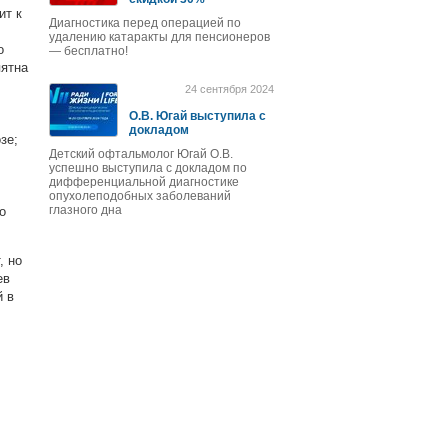
ит к
Диагностика перед операцией по
удалению катаракты для пенсионеров
о
— бесплатно!
пятна
24 сентября 2024
О.В. Югай выступила с
докладом
зе;
Детский офтальмолог Югай О.В.
успешно выступила с докладом по
дифференциальной диагностике
опухолеподобных заболеваний
глазного дна
о
, но
ев
й в