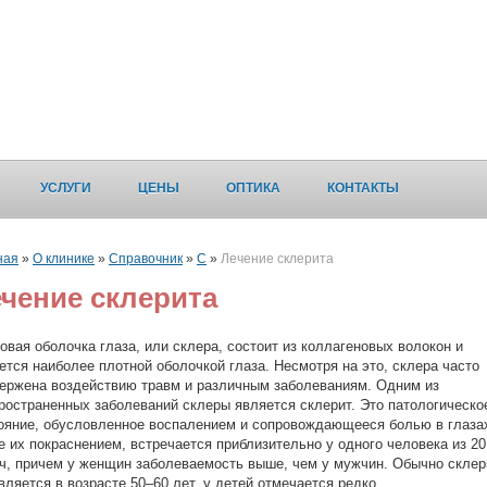
УСЛУГИ
ЦЕНЫ
ОПТИКА
КОНТАКТЫ
ная
»
О клинике
»
Справочник
»
С
»
Лечение склерита
чение склерита
овая оболочка глаза, или склера, состоит из коллагеновых волокон и
ется наиболее плотной оболочкой глаза. Несмотря на это, склера часто
ержена воздействию травм и различным заболеваниям. Одним из
ространенных заболеваний склеры является склерит. Это патологическо
ояние, обусловленное воспалением и сопровождающееся болью в глазах
е их покраснением, встречается приблизительно у одного человека из 20
ч, причем у женщин заболеваемость выше, чем у мужчин. Обычно склер
вляется в возрасте 50–60 лет, у детей отмечается редко.