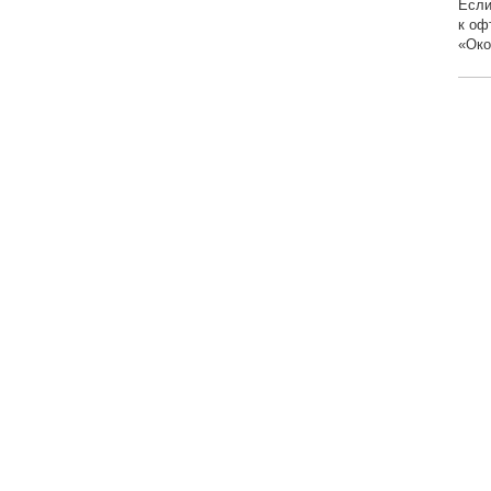
Если
к оф
«Око
Главная
Контакты
Офта