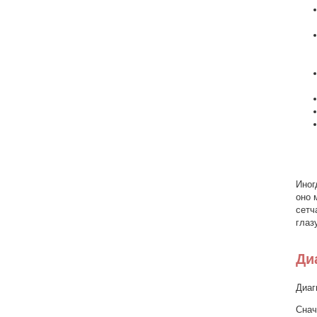
Иног
оно 
сетч
глаз
Ди
Диаг
Снач