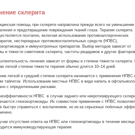
чение склерита
цинская помощь при склерите направлена прежде всего на уменьшение
аления и предотвращение повреждения тканей глаза. Терапия склерита
ествляется поэтапно, включая использование противоаллергических
аратов, нестероидных противовоспалительных средств (НПВС),
окортикоидов и иммунотропных препаратов. Выбор методов зависит от
ы и тяжести симптомов склерита, частоты рецидивов и других факторов
олжительность лечения зависит от формы и степени тяжести склерита.
ае легкой степени тяжести терапия обычно длится 10–14 дней.
ние легкой и средней степени склерита начинается с применения НПВС 
е таблеток. Использование местных НПВС в виде капель в офтальмоло
ано с определенными рисками.
неэффективности НПВС в случае заднего или некротизирующего склер
ачаются глюкокортикоиды. Их совместное применение с НПВС позволяе
е быстро справиться с воспалением, но из-за серьезных побочных эффе
ничено.
учае отсутствия ответа на НПВС или глюкокортикоиды в течение месяца
одится иммуномодулирующая терапия.