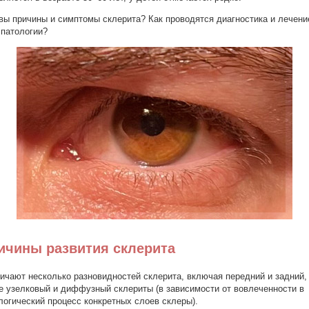
вы причины и симптомы склерита? Как проводятся диагностика и лечени
 патологии?
ичины развития склерита
ичают несколько разновидностей склерита, включая передний и задний,
е узелковый и диффузный склериты (в зависимости от вовлеченности в
логический процесс конкретных слоев склеры).