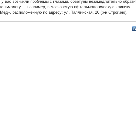
 у вас возникли проблемы с глазами, советуем незамедлительно обрати
тальмологу — например, в московскую офтальмологическую клинику
Мед», расположенную по адресу: ул. Таллинская, 26 (р-н Строгино).
льмологическая клиника «ОкоМед»
— специализированная глазная клиник