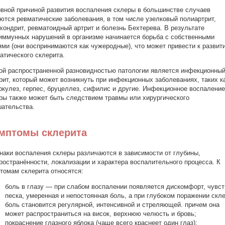
вной причиной развития воспаления склеры в большинстве случаев
ются ревматические заболевания, в том числе узелковый полиартрит,
хондрит, ревматоидный артрит и болезнь Бехтерева. В результате
иммунных нарушений в организме начинается борьба с собственными
ями (они воспринимаются как чужеродные), что может привести к развит
атического склерита.
ой распространенной разновидностью патологии является инфекционны
рит, который может возникнуть при инфекционных заболеваниях, таких к
ркулез, герпес, бруцеллез, сифилис и другие. Инфекционное воспаление
ры также может быть следствием травмы или хирургического
ательства.
мптомы склерита
наки воспаления склеры различаются в зависимости от глубины,
ространённости, локализации и характера воспалительного процесса. К
томам склерита относятся:
боль в глазу — при слабом воспалении появляется дискомфорт, чувст
песка, умеренная и непостоянная боль, а при глубоком поражении скл
боль становится регулярной, интенсивной и стреляющей. причем она
может распространиться на висок, верхнюю челюсть и бровь;
покраснение глазного яблока (чаще всего краснеет один глаз);