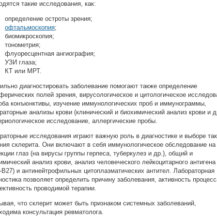
одятся такие исследования, как:
определение остроты зрения;
офтальмоскопия
;
биомикроскопия;
тонометрия;
флуоресцентная ангиография;
УЗИ глаза;
КТ или МРТ.
ильно диагностировать заболевание помогают также определение
ферических полей зрения, вирусологическое и цитологическое исследов
оба конъюнктивы, изучение иммунологических проб и иммунограммы,
раторные анализы крови (клинический и биохимический анализ крови и др
ериологическое исследование, аллергические пробы.
раторные исследования играют важную роль в диагностике и выборе так
ния склерита. Они включают в себя иммунологическое обследование на
кции глаз (на вирусы группы герпеса, туберкулез и др.), общий и
имический анализ крови, анализ человеческого лейкоцитарного антигена
-B27) и антинейтрофильных цитоплазматических антител. Лабораторная
ностика позволяет определить причину заболевания, активность процесс
ктивность проводимой терапии.
ывая, что склерит может быть признаком системных заболеваний,
ходима консультация ревматолога.