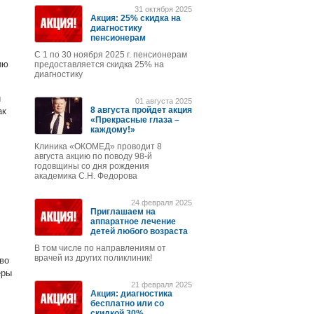
31 октября 2025
Акция: 25% скидка на
диагностику
пенсионерам
С 1 по 30 ноября 2025 г. пенсионерам
ию
предоставляется скидка 25% на
диагностику
й
01 августа 2025
8 августа пройдет акция
ак
«Прекрасные глаза –
каждому!»
Клиника «ОКОМЕД» проводит 8
августа акцию по поводу 98-й
годовщины со дня рождения
академика С.Н. Федорова
24 февраля 2025
Приглашаем на
аппаратное лечение
детей любого возраста
В том числе по направлениям от
врачей из других поликлиник!
во
еры
21 февраля 2025
Акция: диагностика
бесплатно или со
скидкой 30%