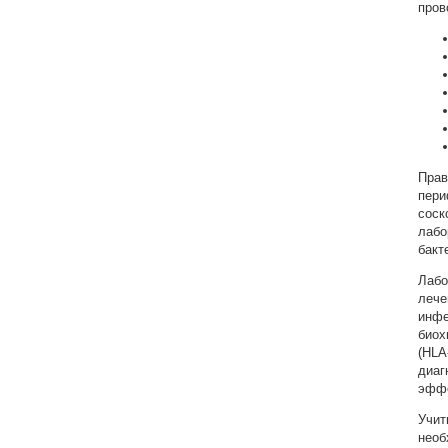
пров
Прав
пери
соск
лабо
бакт
Лабо
лече
инфе
биох
(HLA
диаг
эффе
Учит
необ