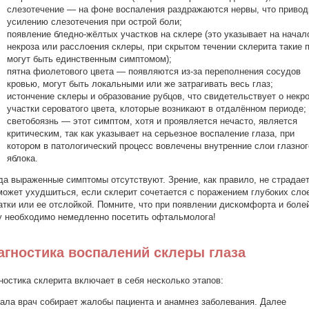
слезотечение — на фоне воспаления раздражаются нервы, что привод
усилению слезотечения при острой боли;
появление бледно-жёлтых участков на склере (это указывает на начал
некроза или расслоения склеры, при скрытом течении склерита такие 
могут быть единственным симптомом);
пятна фиолетового цвета — появляются из-за переполнения сосудов
кровью, могут быть локальными или же затрагивать весь глаз;
истончение склеры и образование рубцов, что свидетельствует о некро
участки сероватого цвета, клоторые возникают в отдалённом периоде;
светобоязнь — этот симптом, хотя и проявляется нечасто, является
критическим, так как указывает на серьезное воспаление глаза, при
котором в патологический процесс вовлечены внутренние слои глазног
яблока.
да выраженные симптомы отсутствуют. Зрение, как правило, не страдает
может ухудшиться, если склерит сочетается с поражением глубоких сло
атки или ее отслойкой. Помните, что при появлении дискомфорта и боле
у необходимо немедленно посетить офтальмолога!
агностика воспалений склеры глаза
ностика склерита включает в себя несколько этапов:
ала врач собирает жалобы пациента и анамнез заболевания. Далее