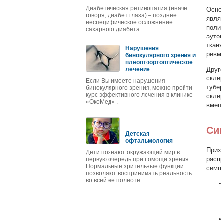
Диабетическая ретинопатия (иначе
Осно
говоря, диабет глаза) – позднее
явля
неспецифическое осложнение
поли
сахарного диабета.
ауто
ткан
Нарушения
ревм
бинокулярного зрения и
плеоптоортоптическое
лечение
Друг
скле
Если Вы имеете нарушения
тубе
бинокулярного зрения, можно пройти
курс эффективного лечения в клинике
скле
«ОкоМед» .
вмеш
Си
Детская
офтальмология
Приз
Дети познают окружающий мир в
расп
первую очередь при помощи зрения.
Нормальные зрительные функции
симп
позволяют воспринимать реальность
во всей ее полноте.