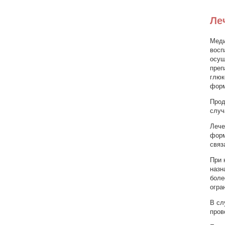
Ле
Меди
восп
осущ
преп
глюк
форм
Прод
случ
Лече
форм
связ
При 
назн
боле
огра
В сл
пров