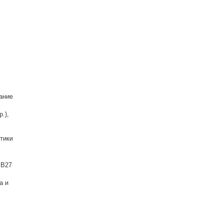
ание
.),
тики
 B27
а и